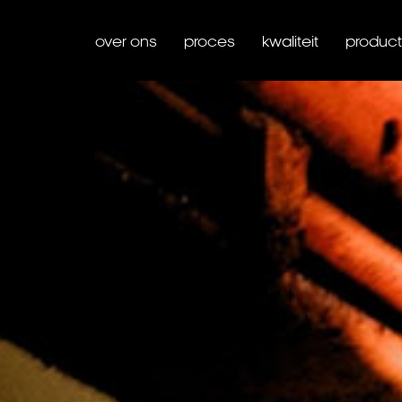
over ons
proces
kwaliteit
produc